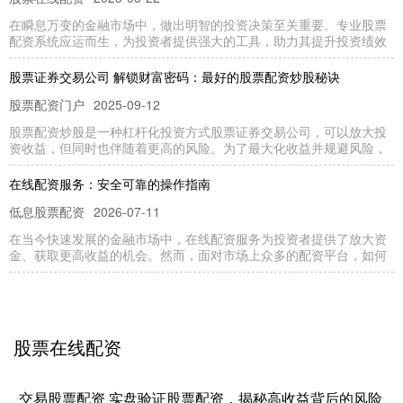
在瞬息万变的金融市场中，做出明智的投资决策至关重要。专业股票
配资系统应运而生，为投资者提供强大的工具，助力其提升投资绩效
股票证券交易公司 解锁财富密码：最好的股票配资炒股秘诀
股票配资门户
2025-09-12
股票配资炒股是一种杠杆化投资方式股票证券交易公司，可以放大投
资收益，但同时也伴随着更高的风险。为了最大化收益并规避风险，
在线配资服务：安全可靠的操作指南
低息股票配资
2026-07-11
在当今快速发展的金融市场中，在线配资服务为投资者提供了放大资
金、获取更高收益的机会。然而，面对市场上众多的配资平台，如何
股票配资行情解析与趋势判断
股票在线配资
2026-07-22
股票在线配资
在当前复杂多变的金融市场中股票在线配资，股票配资作为一种杠杆
投资工具，正受到越来越多投资者的关注。准确解析配资行情并做出
交易股票配资 实盘验证股票配资，揭秘高收益背后的风险
青岛配资平台排名TOP荐