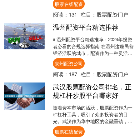
报，也可能导致本金损失。本文将为您
股票在线配资
解析正规配资平台的特征....
阅读：
131
栏目：
股票配资门户
温州配资平台精选推荐
# 温州配资平台精选推荐：2024年投资
者必看的合规选择指南 在温州这座民营
经济活跃的城市，配资作为一种灵活的
资金工具，一直受到投资者的关注。然
泉州配资公司
而，面对市场上众....
阅读：
187
栏目：
股票配资门户
武汉股票配资公司排名，正
规杠杆炒股平台哪家好
随着资本市场的活跃，股票配资作为一
种杠杆工具，吸引了众多投资者的目
光。武汉作为华中地区的金融重镇，各
类配资平台层出不穷。面对“武汉股票配
股票在线配资
资公司排名，正规杠杆炒股....