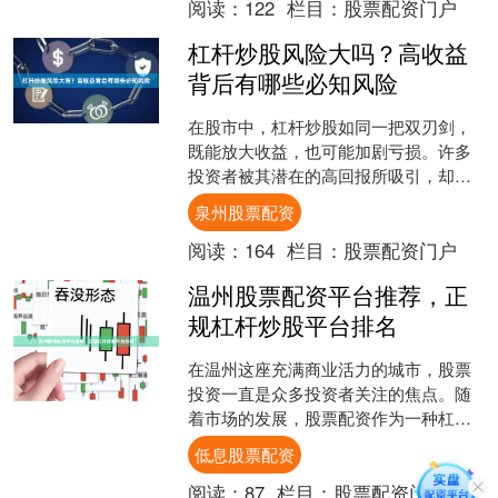
阅读：
122
栏目：
股票配资门户
杠杆炒股风险大吗？高收益
背后有哪些必知风险
在股市中，杠杆炒股如同一把双刃剑，
既能放大收益，也可能加剧亏损。许多
投资者被其潜在的高回报所吸引，却往
往忽视了背后隐藏的巨大风险。本文将
泉州股票配资
深入探讨杠杆炒股的风险泉....
阅读：
164
栏目：
股票配资门户
温州股票配资平台推荐，正
规杠杆炒股平台排名
在温州这座充满商业活力的城市，股票
投资一直是众多投资者关注的焦点。随
着市场的发展，股票配资作为一种杠杆
工具，为投资者提供了放大收益的可能
低息股票配资
性。然而，面对市场上众多....
阅读：
87
栏目：
股票配资门户